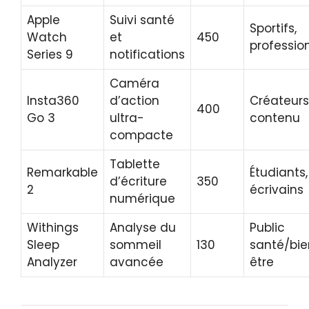
Apple
Suivi santé
Sportifs,
Watch
et
450
professio
Series 9
notifications
Caméra
Insta360
d’action
Créateurs
400
Go 3
ultra-
contenu
compacte
Tablette
Remarkable
Étudiants,
d’écriture
350
2
écrivains
numérique
Withings
Analyse du
Public
Sleep
sommeil
130
santé/bie
Analyzer
avancée
être