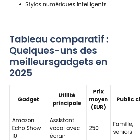
Stylos numériques intelligents
Tableau comparatif :
Quelques-uns des
meilleursgadgets en
2025
Prix
Utilité
Gadget
moyen
Public c
principale
(EUR)
Amazon
Assistant
Famille,
Echo Show
vocal avec
250
seniors
10
écran