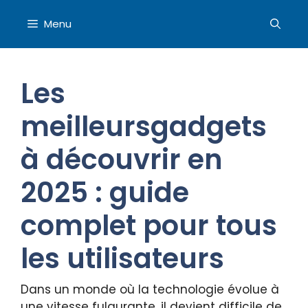
Aller
au
Menu
contenu
Les
meilleursgadgets
à découvrir en
2025 : guide
complet pour tous
les utilisateurs
Dans un monde où la technologie évolue à
une vitesse fulgurante, il devient difficile de