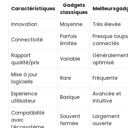
Gadgets
Caractéristiques
Meilleursgad
classiques
Innovation
Moyenne
Très élevée
Parfois
Presque toujo
Connectivité
limitée
connectés
Rapport
Généralemen
Variable
qualité/prix
optimisé
Mise à jour
Rare
Fréquente
logicielle
Expérience
Avancée et
Basique
utilisateur
intuitive
Compatibilité
Souvent
Largement
avec
fermée
ouverte
l’écosystème